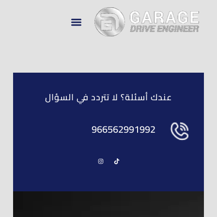
تواصل معنا
معرض الأعمال
عن Drive Engineer
عندك أسئلة؟ لا تتردد في السؤال
966562991992