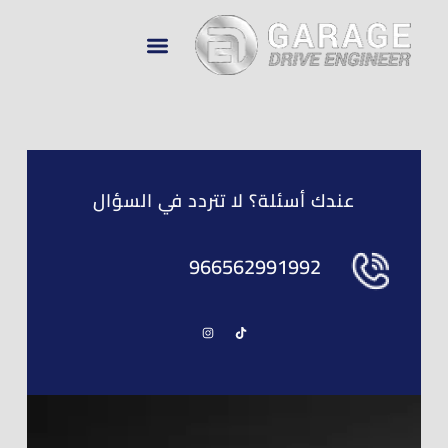
تواصل معنا
معرض الأعمال
عن Drive Engineer
عندك أسئلة؟ لا تتردد في السؤال
966562991992