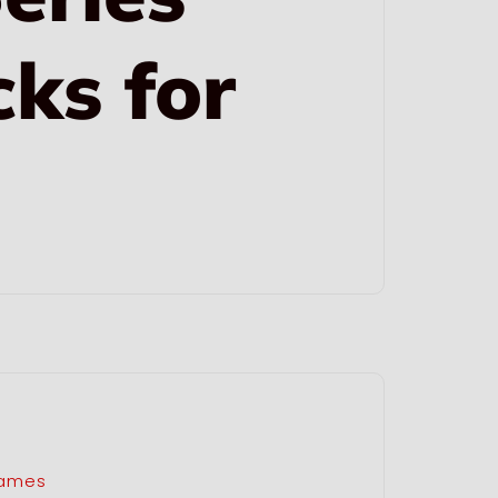
ks for
 fames