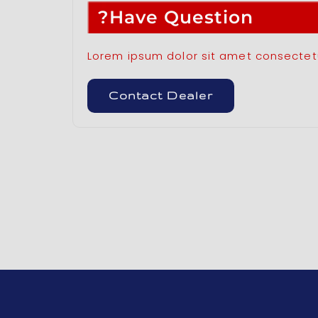
Have Question?
Lorem ipsum dolor sit amet consectetur
Contact Dealer