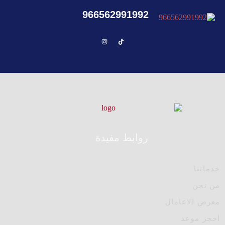
966562991992
روابط مفيدة
خدماتنا
من نحن
معرض الاعامال
احجز موعد