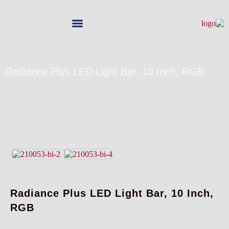
معرض الأعمال
عن Drive Engineer
Radiance Plus LED Light Bar, 10 Inch, RGB
Radiance Plus LED Light Bar, 10 Inch,
RGB