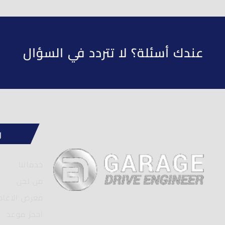
عندك أسئلة؟ لا تتردد في السؤال
ر
خدماتنا
من نحن
معرض الاعام
احجز موعد