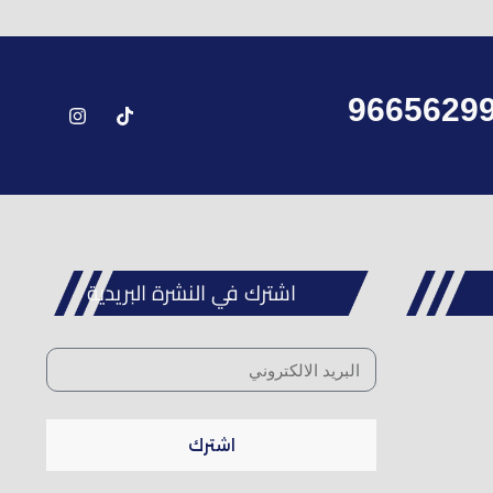
9665629
اشترك في النشرة البريدية
اشترك