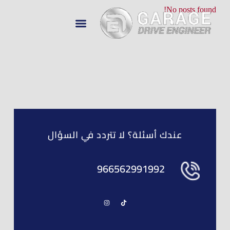
No posts found!
تواصل معنا
معرض الأعمال
عن Drive Engineer
عندك أسئلة؟ لا تتردد في السؤال
966562991992