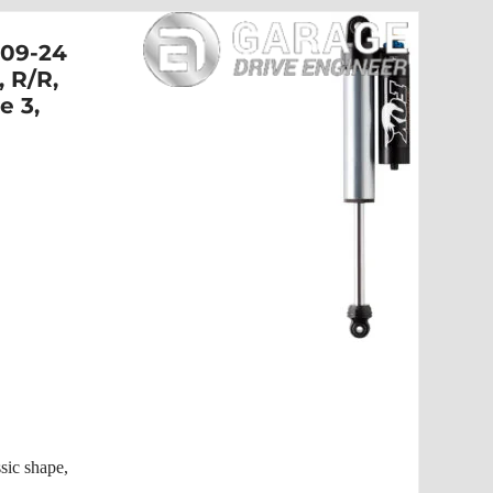
09-24
, R/R,
e 3,
ic shape,