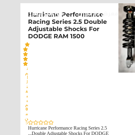
معرض الأعمال
تواصل معنا
Hurricane Performance
Racing Series 2.5 Double
Adjustable Shocks For
DODGE RAM 1500
ت
م
ا
ل
ت
ق
ي
ي
م
0
م
ن
5
Hurricane Performance Racing Series 2.5
Double Adjustable Shocks For DODGE...