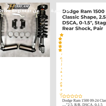
الرئيسية
عن Drive Engineer
Dodge Ram 1500 
Classic Shape, 2.5
DSCA, 0-1.5", Stag
Rear Shock, Pair
ت
م
ا
ل
ت
ق
ي
ي
م
0
م
ن
5
Dodge Ram 1500 09-24 Class
2.5, R/R, DSCA, 0-1.5",...