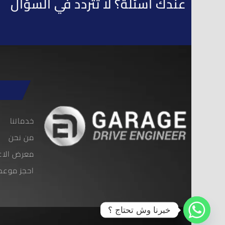
عندك أسئلة؟ لا تتردد في السؤال
خدماتنا
من نحن
معرض الاع
احجز موعد
خبرنا وش تحتاج ؟