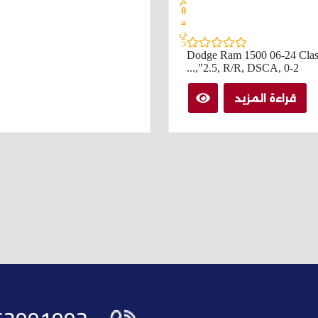
م
0
م
ن
5
Dodge Ram 1500 06-24 Clas
2.5, R/R, DSCA, 0-2",...
قراءة المزيد