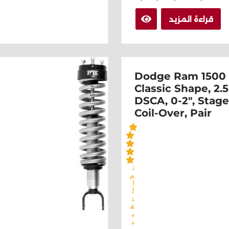
قراءة المزيد
Dodge Ram 1500 
Classic Shape, 2.5
DSCA, 0-2", Stage
Coil-Over, Pair
ت
م
ا
ل
ت
ق
ي
ي