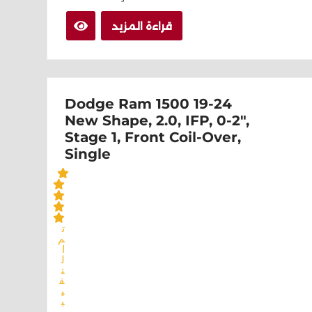
قراءة المزيد
Dodge Ram 1500 19-24
New Shape, 2.0, IFP, 0-2",
Stage 1, Front Coil-Over,
Single
ت
م
ا
ل
ت
ق
ي
ي