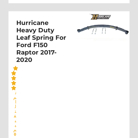
Hurricane
Heavy Duty
Leaf Spring For
Ford F150
Raptor 2017-
2020
ت
م
ا
ل
ت
ق
ي
ي
م
0