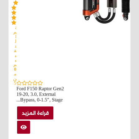
ت
م
ا
ل
ت
ق
ي
ي
م
0
م
ن
5
Ford F150 Raptor Gen2
19-20, 3.0, External
Bypass, 0-1.5", Stage...
قراءة المزيد