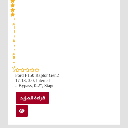
ت
م
ا
ل
ت
ق
ي
ي
م
0
م
ن
5
Ford F150 Raptor Gen2
17-18, 3.0, Internal
Bypass, 0-2", Stage...
قراءة المزيد