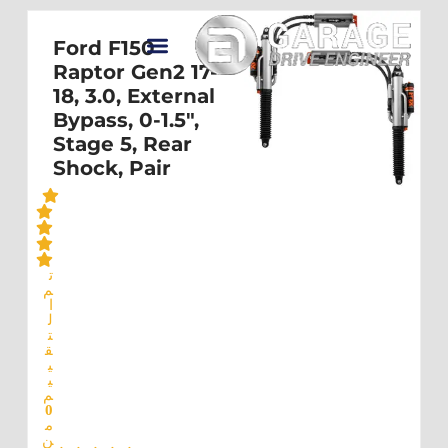
تواصل معنا
معرض الأعمال
عن Drive Engineer
Ford F150
Raptor Gen2 17-
18, 3.0, External
Bypass, 0-1.5",
Stage 5, Rear
Shock, Pair
ت
م
ا
ل
ت
ق
ي
ي
م
0
م
ن