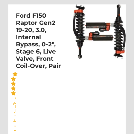
Ford F150
Raptor Gen2
19-20, 3.0,
Internal
Bypass, 0-2",
Stage 6, Live
Valve, Front
Coil-Over, Pair
ت
م
ا
ل
ت
ق
ي
ي
م